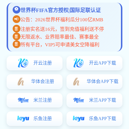
手机App
网页版
狼堡积极推进签约汉堡32岁前锋格
拉策尔已达成口头协议
2026-06-22 12:48
28 次阅读
首页
/
体育热点
近期，德甲球队沃尔夫斯堡（狼堡）正在积极推进与